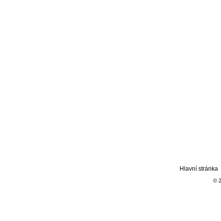
Hlavní stránka
© 2