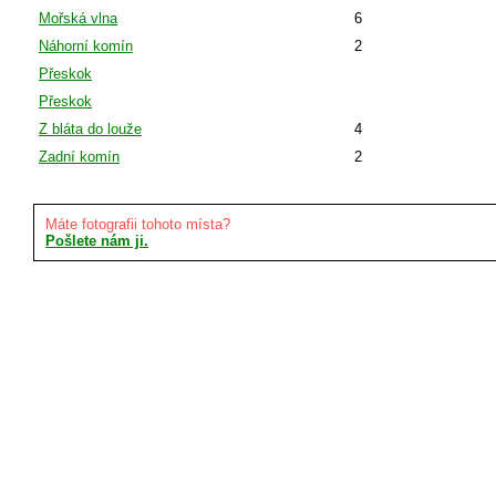
Mořská vlna
6
Náhorní komín
2
Přeskok
Přeskok
Z bláta do louže
4
Zadní komín
2
Máte fotografii tohoto místa?
Pošlete nám ji.