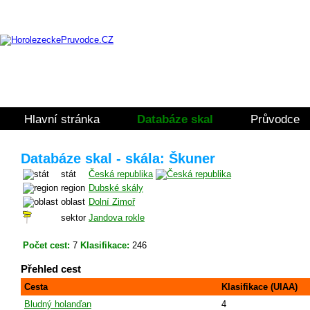
Hlavní stránka
Databáze skal
Průvodce
Databáze skal - skála: Škuner
stát
Česká republika
region
Dubské skály
oblast
Dolní Zimoř
sektor
Jandova rokle
Počet cest:
7
Klasifikace:
246
Přehled cest
Cesta
Klasifikace (UIAA)
Bludný holanďan
4