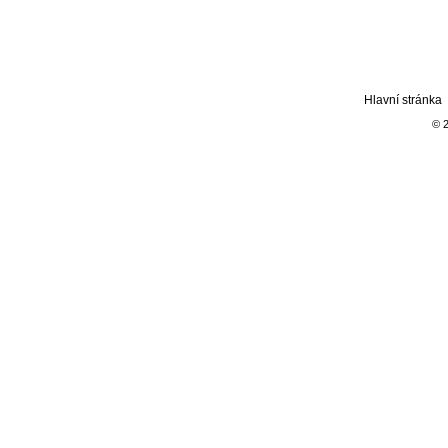
Hlavní stránka
© 2