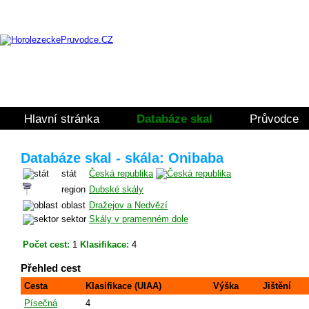
Hlavní stránka
Databáze skal
Průvodce
Databáze skal - skála: Onibaba
stát
Česká republika
region
Dubské skály
oblast
Dražejov a Nedvězí
sektor
Skály v pramenném dole
Počet cest:
1
Klasifikace:
4
Přehled cest
Cesta
Klasifikace (UIAA)
Výška
Jištění
Písečná
4