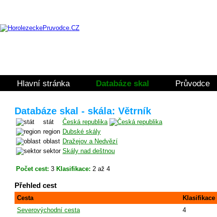
Hlavní stránka
Databáze skal
Průvodce
Databáze skal - skála: Větrník
stát
Česká republika
region
Dubské skály
oblast
Dražejov a Nedvězí
sektor
Skály nad deštnou
Počet cest:
3
Klasifikace:
2 až 4
Přehled cest
Cesta
Klasifikace
Severovýchodní cesta
4