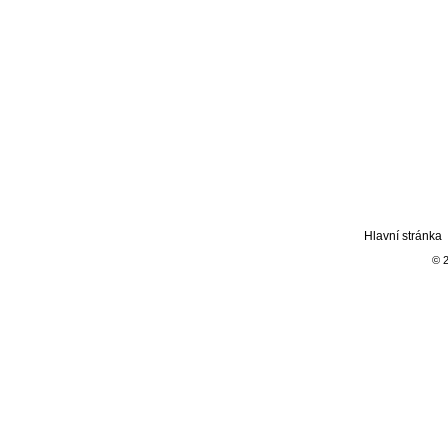
Hlavní stránka
© 2