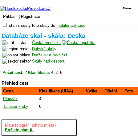
Menu
Přihlásit
|
Registrace
stáhni cesty této skály do
mobilní aplikace
Databáze skal - skála: Deska
stát
Česká republika
region
Dubské skály
oblast
Dražejov a Nedvězí
sektor
Skály nad deštnou
Počet cest:
2
Klasifikace:
4 až 6
Přehled cest
Cesta
Klasifikace (UIAA)
Výška
Jištění
Foto
Ploužák
4
Taneční kroky
6
Máte fotografii tohoto místa?
Pošlete nám ji.