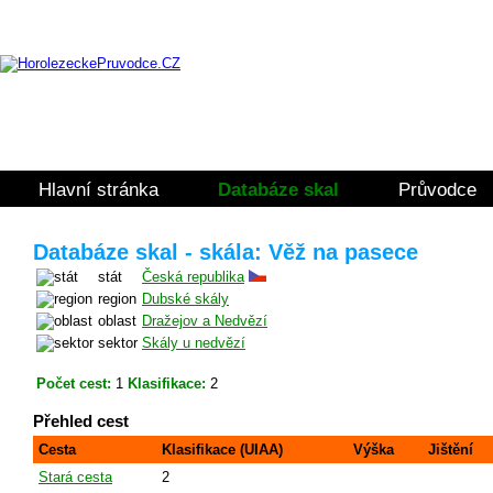
Hlavní stránka
Databáze skal
Průvodce
Databáze skal - skála: Věž na pasece
stát
Česká republika
region
Dubské skály
oblast
Dražejov a Nedvězí
sektor
Skály u nedvězí
Počet cest:
1
Klasifikace:
2
Přehled cest
Cesta
Klasifikace (UIAA)
Výška
Jištění
Stará cesta
2