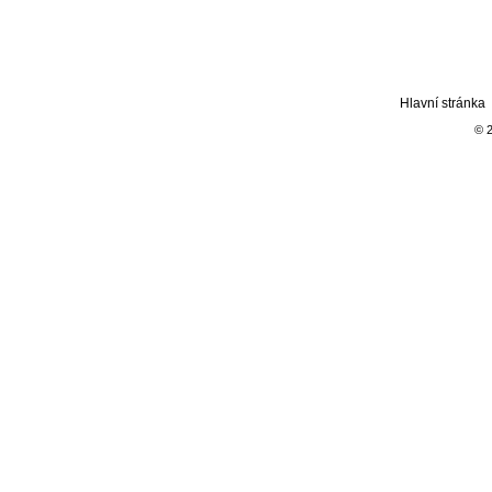
Hlavní stránka
© 2