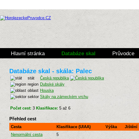
Hlavní stránka
Databáze skal
Průvodce
Databáze skal - skála: Palec
stát
Česká republika
region
Dubské skály
oblast
Houska
sektor
Skály na zámeckém vrchu
Počet cest:
3
Klasifikace:
5 až 6
Přehled cest
Cesta
Klasifikace (UIAA)
Výška
Jištění
Nenormální cesta
5