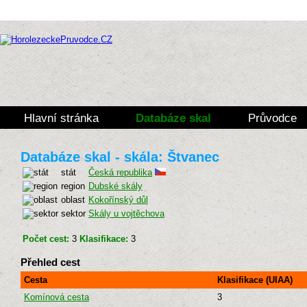
Hlavní stránka
Databáze skal
Průvodce
Databáze skal - skála: Štvanec
stát
Česká republika
region
Dubské skály
oblast
Kokořínský důl
sektor
Skály u vojtěchova
Počet cest:
3
Klasifikace:
3
Přehled cest
Cesta
Klasifikace (UIAA)
Komínová cesta
3