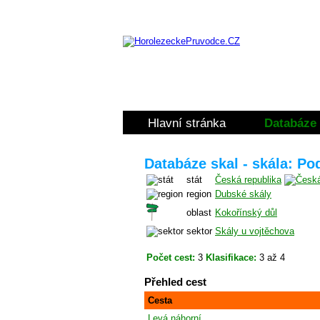
Hlavní stránka
Databáze 
Databáze skal - skála: Po
stát
Česká republika
region
Dubské skály
oblast
Kokořínský důl
sektor
Skály u vojtěchova
Počet cest:
3
Klasifikace:
3 až 4
Přehled cest
Cesta
Levá náhorní