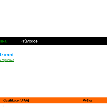
skal
Průvodce
dzimní
Klasifikace (UIAA)
Výška
3