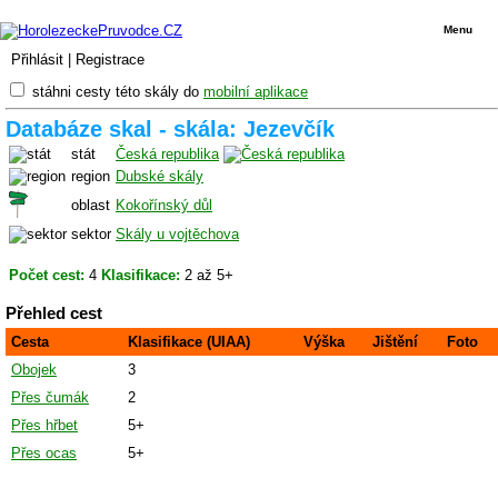
Menu
Přihlásit
|
Registrace
stáhni cesty této skály do
mobilní aplikace
Databáze skal - skála: Jezevčík
stát
Česká republika
region
Dubské skály
oblast
Kokořínský důl
sektor
Skály u vojtěchova
Počet cest:
4
Klasifikace:
2 až 5+
Přehled cest
Cesta
Klasifikace (UIAA)
Výška
Jištění
Foto
Obojek
3
Přes čumák
2
Přes hřbet
5+
Přes ocas
5+