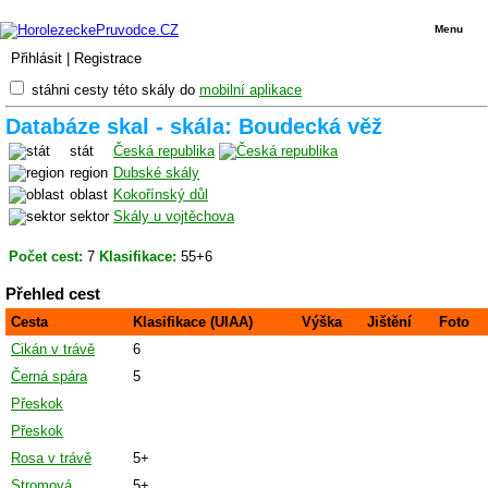
Menu
Přihlásit
|
Registrace
stáhni cesty této skály do
mobilní aplikace
Databáze skal - skála: Boudecká věž
stát
Česká republika
region
Dubské skály
oblast
Kokořínský důl
sektor
Skály u vojtěchova
Počet cest:
7
Klasifikace:
55+6
Přehled cest
Cesta
Klasifikace (UIAA)
Výška
Jištění
Foto
Cikán v trávě
6
Černá spára
5
Přeskok
Přeskok
Rosa v trávě
5+
Stromová
5+