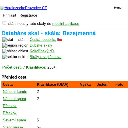
Menu
Přihlásit
|
Registrace
stáhni cesty této skály do
mobilní aplikace
Databáze skal - skála: Bezejmenná
stát
Česká republika
region
Dubské skály
oblast
Kokořínský důl
sektor
Skály u vojtěchova
Počet cest:
7
Klasifikace:
255+
Přehled cest
Cesta
Klasifikace (UIAA)
Výška
Jištění
Foto
Náhorní komín
2
Náhorní spára
2
Přeskok
Přeskok
Severní spára
5+
Starý pejsek
5+