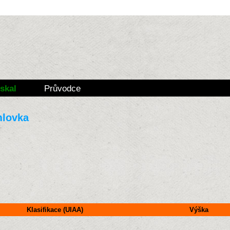
skal
Průvodce
mlovka
Klasifikace (UIAA)
Výška