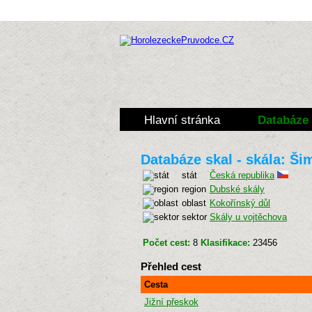
Hlavní stránka
Databáze 
Databáze skal - skála: Ši
stát
Česká republika
region
Dubské skály
oblast
Kokořínský důl
sektor
Skály u vojtěchova
Počet cest:
8
Klasifikace:
23456
Přehled cest
Cesta
Jižní přeskok