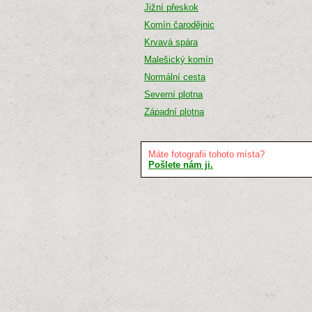
Jižní přeskok
Komín čarodějnic
Krvavá spára
Malešický komín
Normální cesta
Severní plotna
Západní plotna
Máte fotografii tohoto místa?
Pošlete nám ji.