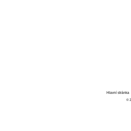
Hlavní stránka
© 2