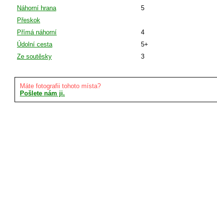
Náhorní hrana
5
Přeskok
Přímá náhorní
4
Údolní cesta
5+
Ze soutěsky
3
Máte fotografii tohoto místa?
Pošlete nám ji.