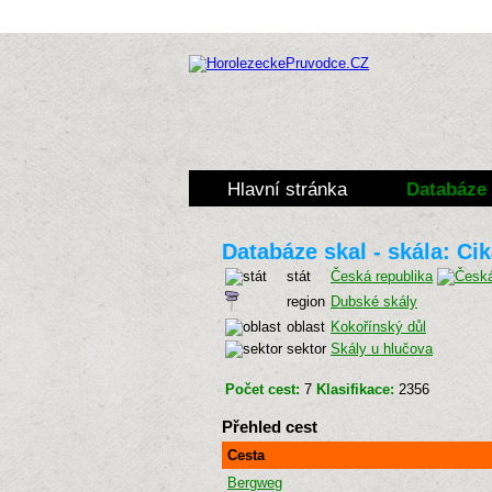
Hlavní stránka
Databáze 
Databáze skal - skála: Ci
stát
Česká republika
region
Dubské skály
oblast
Kokořínský důl
sektor
Skály u hlučova
Počet cest:
7
Klasifikace:
2356
Přehled cest
Cesta
Bergweg