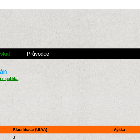
skal
Průvodce
kán
Klasifikace (UIAA)
Výška
3