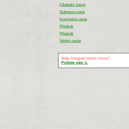
Cikánský baron
Dubnová cesta
Komínová cesta
Přeskok
Přeskok
Údolní cesta
Máte fotografii tohoto místa?
Pošlete nám ji.