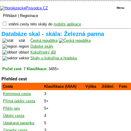
Menu
Přihlásit
|
Registrace
stáhni cesty této skály do
mobilní aplikace
Databáze skal - skála: Železná panna
stát
Česká republika
region
Dubské skály
oblast
Kokořínský důl
sektor
Skály u kokořína a hradska
Počet cest:
7
Klasifikace:
3455+
Přehled cest
Cesta
Klasifikace (UIAA)
Výška
Jištění
Foto
Komínová cesta
3
Přímá údolní cesta
5+
Přišlo jaro
5+
Údolní cesta
4
Uplakaná panenka
5
Západní cesta
3