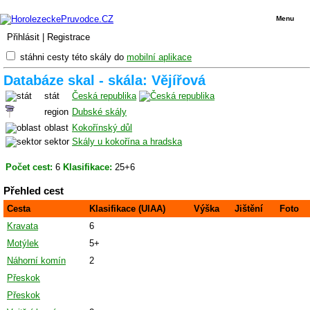
Menu
Přihlásit
|
Registrace
stáhni cesty této skály do
mobilní aplikace
Databáze skal - skála: Vějířová
stát
Česká republika
region
Dubské skály
oblast
Kokořínský důl
sektor
Skály u kokořína a hradska
Počet cest:
6
Klasifikace:
25+6
Přehled cest
Cesta
Klasifikace (UIAA)
Výška
Jištění
Foto
Kravata
6
Motýlek
5+
Náhorní komín
2
Přeskok
Přeskok