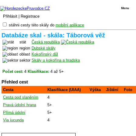
Menu
Přihlásit
|
Registrace
stáhni cesty této skály do
mobilní aplikace
Databáze skal - skála: Táborová věž
stát
Česká republika
region
Dubské skály
oblast
Kokořínský důl
sektor
Skály u kokořína a hradska
Počet cest:
4
Klasifikace:
4 až 5+
Přehled cest
Cesta
Klasifikace (UIAA)
Výška
Jištění
Foto
Cesta pod slaněním
4
Pravá údolní hrana
5+
Přímá údolní
5+
Via iucunda
4