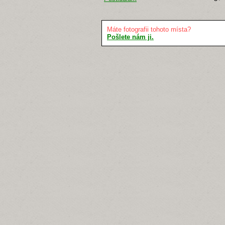
Máte fotografii tohoto místa?
Pošlete nám ji.