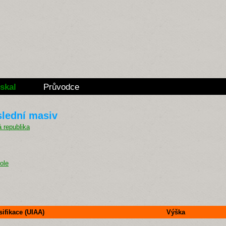
skal
Průvodce
slední masiv
ole
sifikace (UIAA)
Výška