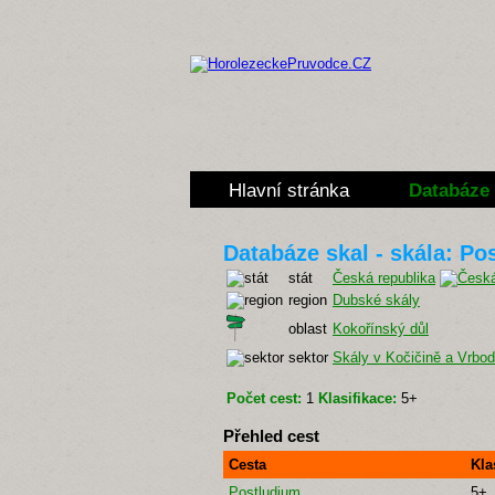
Hlavní stránka
Databáze 
Databáze skal - skála: Po
stát
Česká republika
region
Dubské skály
oblast
Kokořínský důl
sektor
Skály v Kočičině a Vrbod
Počet cest:
1
Klasifikace:
5+
Přehled cest
Cesta
Kla
Postludium
5+