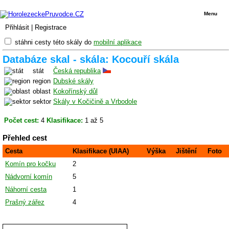
Menu
Přihlásit
|
Registrace
stáhni cesty této skály do
mobilní aplikace
Databáze skal - skála: Kocouří skála
stát
Česká republika
region
Dubské skály
oblast
Kokořínský důl
sektor
Skály v Kočičině a Vrbodole
Počet cest:
4
Klasifikace:
1 až 5
Přehled cest
Cesta
Klasifikace (UIAA)
Výška
Jištění
Foto
Komín pro kočku
2
Nádvorní komín
5
Náhorní cesta
1
Prašný zářez
4