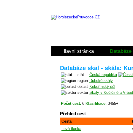
Hlavní stránka
Databáze 
Databáze skal - skála: Ku
stát
Česká republika
region
Dubské skály
oblast
Kokořínský důl
sektor
Skály v Kočičině a Vrbod
Počet cest:
6
Klasifikace:
3455+
Přehled cest
Cesta
Levá tlapka