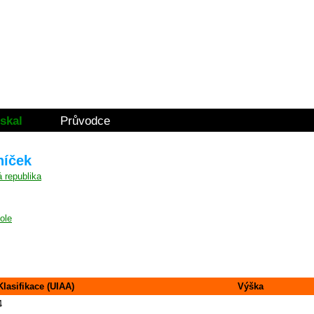
skal
Průvodce
níček
ole
Klasifikace (UIAA)
Výška
4