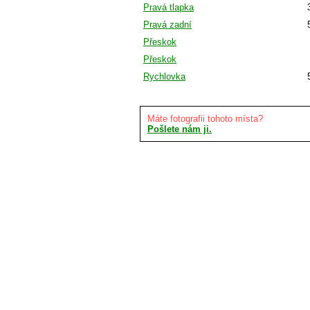
Pravá tlapka
Pravá zadní
Přeskok
Přeskok
Rychlovka
Máte fotografii tohoto místa?
Pošlete nám ji.