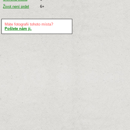
Život není prdel
6+
Máte fotografii tohoto místa?
Pošlete nám ji.