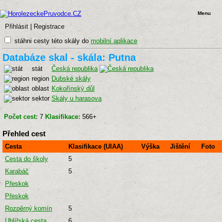
Menu
Přihlásit
|
Registrace
stáhni cesty této skály do
mobilní aplikace
Databáze skal - skála: Putna
stát
Česká republika
region
Dubské skály
oblast
Kokořínský důl
sektor
Skály u harasova
Počet cest:
7
Klasifikace:
566+
Přehled cest
Cesta
Klasifikace (UIAA)
Výška
Jištění
Foto
Cesta do školy
5
Karabáč
5
Přeskok
Přeskok
Rozpěrný komín
5
Uhlířská cesta
6