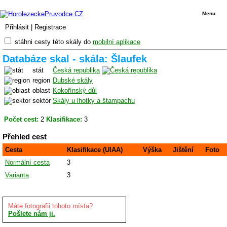
Menu
Přihlásit
|
Registrace
stáhni cesty této skály do
mobilní aplikace
Databáze skal - skála: Šlaufek
stát
Česká republika
region
Dubské skály
oblast
Kokořínský důl
sektor
Skály u lhotky a štampachu
Počet cest:
2
Klasifikace:
3
Přehled cest
Cesta
Klasifikace (UIAA)
Výška
Jištění
Foto
Normální cesta
3
Varianta
3
Máte fotografii tohoto místa?
Pošlete nám ji.