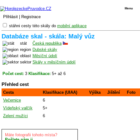
Menu
Přihlásit
|
Registrace
stáhni cesty této skály do
mobilní aplikace
Databáze skal - skála: Malý vůz
stát
Česká republika
region
Dubské skály
oblast
Měsíční údolí
sektor
Skály v měsíčním údolí
Počet cest:
3
Klasifikace:
5+ až 6
Přehled cest
Cesta
Klasifikace (UIAA)
Výška
Jištění
Foto
Večernice
6
Vídeňský valčík
5+
Zelení mužíci
6
Máte fotografii tohoto místa?
Pošlete nám ji.