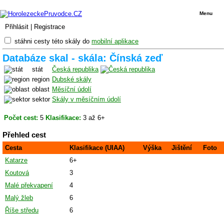
Menu
Přihlásit
|
Registrace
stáhni cesty této skály do
mobilní aplikace
Databáze skal - skála: Čínská zeď
stát
Česká republika
region
Dubské skály
oblast
Měsíční údolí
sektor
Skály v měsíčním údolí
Počet cest:
5
Klasifikace:
3 až 6+
Přehled cest
Cesta
Klasifikace (UIAA)
Výška
Jištění
Foto
Katarze
6+
Koutová
3
Malé překvapení
4
Malý žleb
6
Říše středu
6