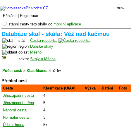
Menu
Přihlásit
|
Registrace
stáhni cesty této skály do
mobilní aplikace
Databáze skal - skála: Věž nad kačinou
stát
Česká republika
region
Dubské skály
oblast
Mšeno
sektor
Skály u Mšena
Počet cest:
5
Klasifikace:
3 až 5+
Přehled cest
Cesta
Klasifikace (UIAA)
Výška
Jištění
Foto
Jihozápadní cesta
4
Jihozápadní stěna
5
Náhorní cesta
4
Normální cesta
3
Údolní hrana
5+