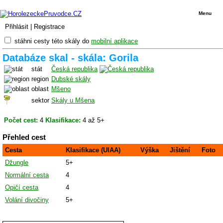
Menu
Přihlásit
|
Registrace
stáhni cesty této skály do
mobilní aplikace
Databáze skal - skála: Gorila
stát
Česká republika
region
Dubské skály
oblast
Mšeno
sektor
Skály u Mšena
Počet cest:
4
Klasifikace:
4 až 5+
Přehled cest
Cesta
Klasifikace (UIAA)
Výška
Jištění
Foto
Džungle
5+
Normální cesta
4
Opičí cesta
4
Volání divočiny
5+