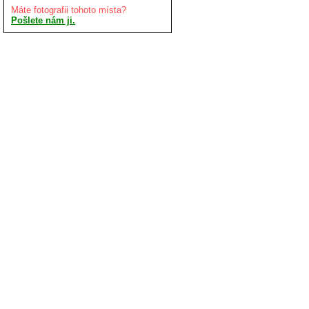
Máte fotografii tohoto místa?
Pošlete nám ji.