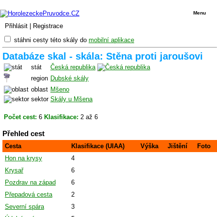
Menu
Přihlásit
|
Registrace
stáhni cesty této skály do
mobilní aplikace
Databáze skal - skála: Stěna proti jaroušovi
stát
Česká republika
region
Dubské skály
oblast
Mšeno
sektor
Skály u Mšena
Počet cest:
6
Klasifikace:
2 až 6
Přehled cest
Cesta
Klasifikace (UIAA)
Výška
Jištění
Foto
Hon na krysy
4
Krysař
6
Pozdrav na západ
6
Přepadová cesta
2
Severní spára
3