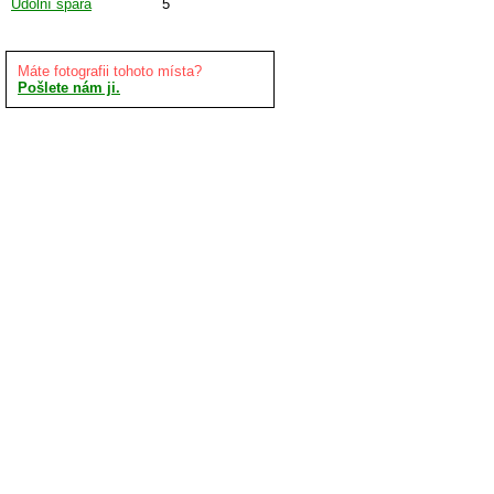
Údolní spára
5
Máte fotografii tohoto místa?
Pošlete nám ji.