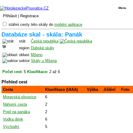
Menu
Přihlásit
|
Registrace
stáhni cesty této skály do
mobilní aplikace
Databáze skal - skála: Panák
stát
Česká republika
region
Dubské skály
oblast
Mšeno
sektor
Skály u Mšena
Počet cest:
5
Klasifikace:
2 až 6
Přehled cest
Cesta
Klasifikace (UIAA)
Výška
Jištění
Foto
Moravská slivovice
6
Náhorní cesta
2
Pojď na panáka
2
Vodka drink
6
Východní
5