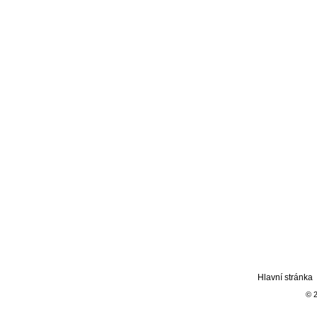
Hlavní stránka
© 2