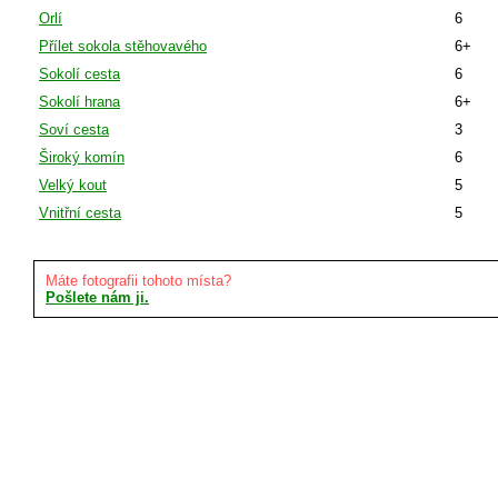
Orlí
6
Přílet sokola stěhovavého
6+
Sokolí cesta
6
Sokolí hrana
6+
Soví cesta
3
Široký komín
6
Velký kout
5
Vnitřní cesta
5
Máte fotografii tohoto místa?
Pošlete nám ji.