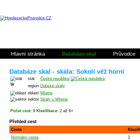
Hlavní stránka
Databáze skal
Průvodce
Databáze skal - skála: Sokolí věž horní
stát
Česká republika
region
Dubské skály
oblast
Mšeno
sektor
Skály u Mšena
Počet cest:
9
Klasifikace:
2 až 6+
Přehled cest
Cesta
Klasif
Normální cesta
2