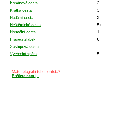
Komínová cesta
2
Krátká cesta
3
Nedělní cesta
3
Neštěmická cesta
5+
Normální cesta
1
Prasečí žlábek
6
Sestupová cesta
Východní spára
5
Máte fotografii tohoto místa?
Pošlete nám ji.