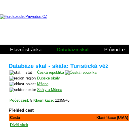
Hlavní stránka
Databáze skal
Průvodce
Databáze skal - skála: Turistická věž
stát
Česká republika
region
Dubské skály
oblast
Mšeno
sektor
Skály u Mšena
Počet cest:
9
Klasifikace:
12355+6
Přehled cest
Cesta
Klasifikace (UIAA)
Dívčí skok