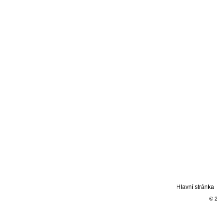
Hlavní stránka
© 2