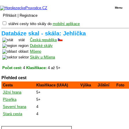
Menu
Přihlásit
|
Registrace
stáhni cesty této skály do
mobilní aplikace
Databáze skal - skála: Jehlička
stát
Česká republika
region
Dubské skály
oblast
Mšeno
sektor
Skály u Mšena
Počet cest:
4
Klasifikace:
4 až 5+
Přehled cest
Cesta
Klasifikace (UIAA)
Výška
Jištění
Foto
Jižní hrana
5+
Plzeňka
5+
Severní hrana
4
Stará cesta
4