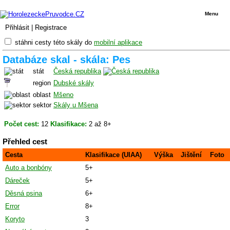
Menu
Přihlásit
|
Registrace
stáhni cesty této skály do
mobilní aplikace
Databáze skal - skála: Pes
stát
Česká republika
region
Dubské skály
oblast
Mšeno
sektor
Skály u Mšena
Počet cest:
12
Klasifikace:
2 až 8+
Přehled cest
Cesta
Klasifikace (UIAA)
Výška
Jištění
Foto
Auto a bonbóny
5+
Dáreček
5+
Děsná psina
6+
Error
8+
Koryto
3