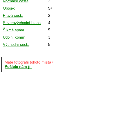
Normální cesta
2
Obojek
5+
Pravá cesta
2
Severovýchodní hrana
4
Šikmá spára
5
Údolní komín
3
Východní cesta
5
Máte fotografii tohoto místa?
Pošlete nám ji.