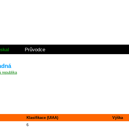
skal
Průvodce
adná
Klasifikace (UIAA)
Výška
6