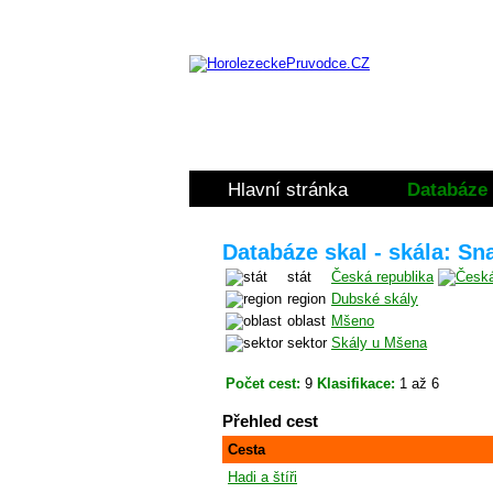
Hlavní stránka
Databáze 
Databáze skal - skála: Sn
stát
Česká republika
region
Dubské skály
oblast
Mšeno
sektor
Skály u Mšena
Počet cest:
9
Klasifikace:
1 až 6
Přehled cest
Cesta
Hadi a štíři