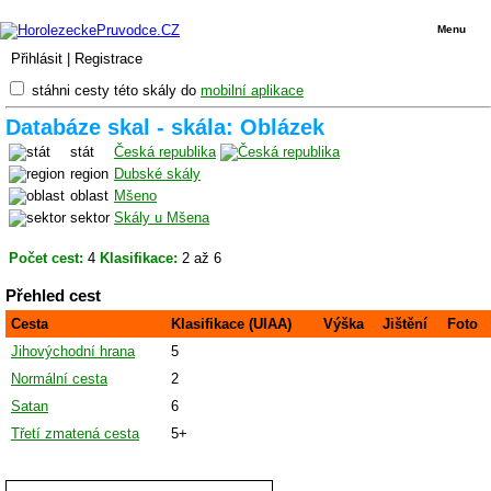
Menu
Přihlásit
|
Registrace
stáhni cesty této skály do
mobilní aplikace
Databáze skal - skála: Oblázek
stát
Česká republika
region
Dubské skály
oblast
Mšeno
sektor
Skály u Mšena
Počet cest:
4
Klasifikace:
2 až 6
Přehled cest
Cesta
Klasifikace (UIAA)
Výška
Jištění
Foto
Jihovýchodní hrana
5
Normální cesta
2
Satan
6
Třetí zmatená cesta
5+