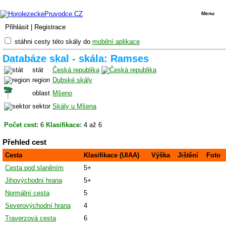
Menu
Přihlásit
|
Registrace
stáhni cesty této skály do
mobilní aplikace
Databáze skal - skála: Ramses
stát
Česká republika
region
Dubské skály
oblast
Mšeno
sektor
Skály u Mšena
Počet cest:
6
Klasifikace:
4 až 6
Přehled cest
Cesta
Klasifikace (UIAA)
Výška
Jištění
Foto
Cesta pod slaněním
5+
Jihovýchodní hrana
5+
Normální cesta
5
Severovýchodní hrana
4
Traverzová cesta
6