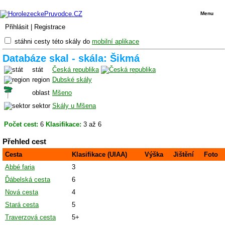
Menu
Přihlásit
|
Registrace
stáhni cesty této skály do
mobilní aplikace
Databáze skal - skála: Šikmá
stát
Česká republika
region
Dubské skály
oblast
Mšeno
sektor
Skály u Mšena
Počet cest:
6
Klasifikace:
3 až 6
Přehled cest
Cesta
Klasifikace (UIAA)
Výška
Jištění
Foto
Abbé faria
3
Ďábelská cesta
6
Nová cesta
4
Stará cesta
5
Traverzová cesta
5+