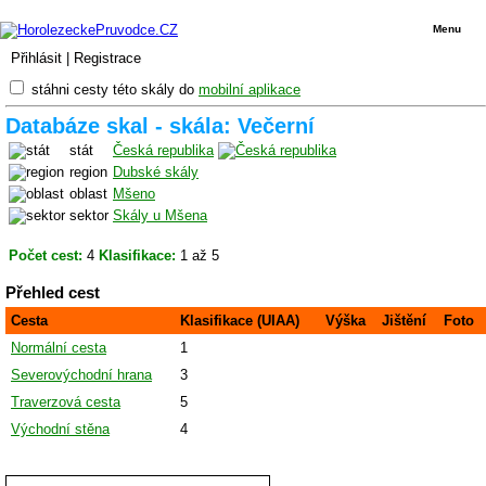
Menu
Přihlásit
|
Registrace
stáhni cesty této skály do
mobilní aplikace
Databáze skal - skála: Večerní
stát
Česká republika
region
Dubské skály
oblast
Mšeno
sektor
Skály u Mšena
Počet cest:
4
Klasifikace:
1 až 5
Přehled cest
Cesta
Klasifikace (UIAA)
Výška
Jištění
Foto
Normální cesta
1
Severovýchodní hrana
3
Traverzová cesta
5
Východní stěna
4