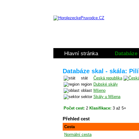
Hlavní stránka
Databáze 
Databáze skal - skála: Pilí
stát
Česká republika
region
Dubské skály
oblast
Mšeno
sektor
Skály u Mšena
Počet cest:
2
Klasifikace:
3 až 5+
Přehled cest
Cesta
Normální cesta