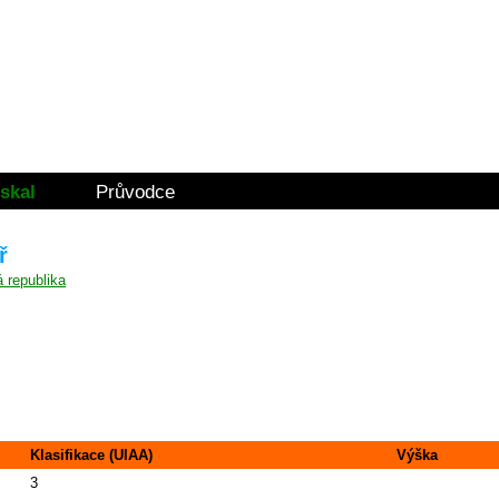
skal
Průvodce
ř
Klasifikace (UIAA)
Výška
3