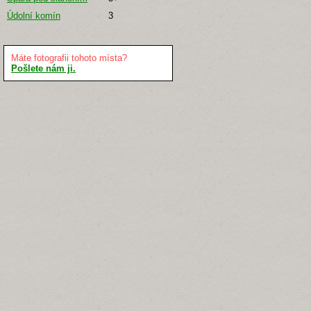
Údolní komín
3
Máte fotografii tohoto místa?
Pošlete nám ji.