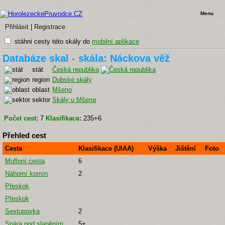
Menu
Přihlásit
|
Registrace
stáhni cesty této skály do
mobilní aplikace
Databáze skal - skála: Náckova věž
stát
Česká republika
region
Dubské skály
oblast
Mšeno
sektor
Skály u Mšena
Počet cest:
7
Klasifikace:
235+6
Přehled cest
Cesta
Klasifikace (UIAA)
Výška
Jištění
Foto
Mufloní cesta
6
Náhorní komín
2
Přeskok
Přeskok
Sestupovka
2
Spára pod slaněním
5+