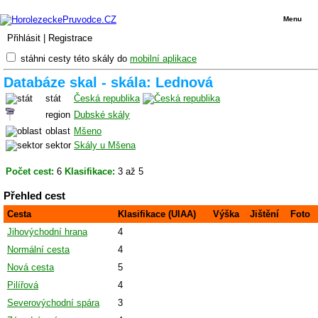
Menu
Přihlásit
|
Registrace
stáhni cesty této skály do
mobilní aplikace
Databáze skal - skála: Lednová
stát
Česká republika
region
Dubské skály
oblast
Mšeno
sektor
Skály u Mšena
Počet cest:
6
Klasifikace:
3 až 5
Přehled cest
Cesta
Klasifikace (UIAA)
Výška
Jištění
Foto
Jihovýchodní hrana
4
Normální cesta
4
Nová cesta
5
Pilířová
4
Severovýchodní spára
3