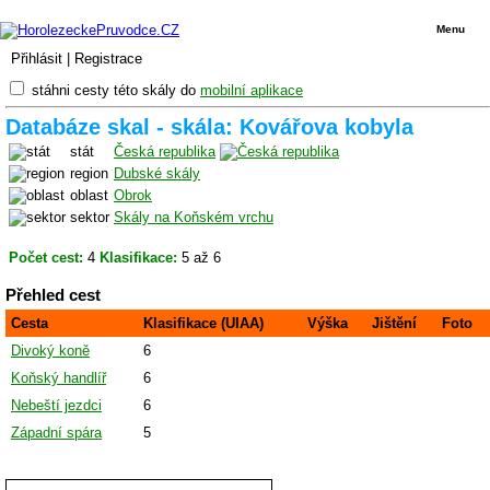
Menu
Přihlásit
|
Registrace
stáhni cesty této skály do
mobilní aplikace
Databáze skal - skála: Kovářova kobyla
stát
Česká republika
region
Dubské skály
oblast
Obrok
sektor
Skály na Koňském vrchu
Počet cest:
4
Klasifikace:
5 až 6
Přehled cest
Cesta
Klasifikace (UIAA)
Výška
Jištění
Foto
Divoký koně
6
Koňský handlíř
6
Nebeští jezdci
6
Západní spára
5