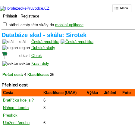
Menu
Přihlásit
|
Registrace
stáhni cesty této skály do
mobilní aplikace
Databáze skal - skála: Sirotek
stát
Česká republika
region
Dubské skály
oblast
Obrok
sektor
Kraví doly
Počet cest:
4
Klasifikace:
36
Přehled cest
Cesta
Klasifikace (UIAA)
Výška
Jištění
Foto
Bratříčku kde jsi?
6
Náhorní komín
3
Přeskok
Utažení šroubu
6