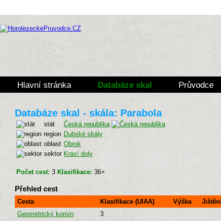
Hlavní stránka
Databáze skal
Průvodce
Databáze skal - skála: Parabola
stát
Česká republika
region
Dubské skály
oblast
Obrok
sektor
Kraví doly
Počet cest:
3
Klasifikace:
36+
Přehled cest
Cesta
Klasifikace (UIAA)
Výška
Jištěn
Geometrický komín
3