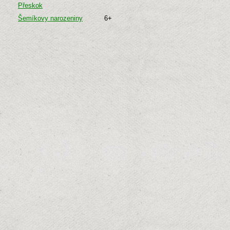
Přeskok
Šemíkovy narozeniny
6+