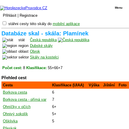
Menu
Přihlásit
|
Registrace
stáhni cesty této skály do
mobilní aplikace
Databáze skal - skála: Plamínek
stát
Česká republika
region
Dubské skály
oblast
Obrok
sektor
Skály na kostelci
Počet cest:
8
Klasifikace:
55+66+7
Přehled cest
Cesta
Klasifikace (UIAA)
Výška
Jištění
Foto
Borkova cesta
6
Borkova cesta - přímá var
7
Ohníčky v očích
6+
Ohnivý sokolík
5+
Ošklivka
5
Přeskok