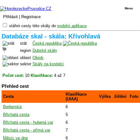
Menu
Přihlásit
|
Registrace
stáhni cesty této skály do
mobilní aplikace
Databáze skal - skála: Křivohlavá
stát
Česká republika
region
Dubské skály
oblast
Obrok
sektor
Skály na kostelci
Počet cest:
10
Klasifikace:
4 až 7
Přehled cest
Klasifikace
Cesta
Výška
Jištění
Foto
(UIAA)
Berberská
6
Břichatá cesta
5
Břichatá cesta - hubená var
6
Břichatá cesta - přímá var
7
Měsíc ve dne
6