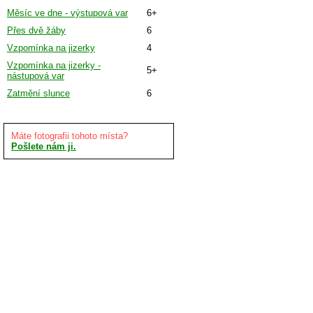
Měsíc ve dne - výstupová var
6+
Přes dvě žáby
6
Vzpomínka na jizerky
4
Vzpomínka na jizerky -
5+
nástupová var
Zatmění slunce
6
Máte fotografii tohoto místa?
Pošlete nám ji.