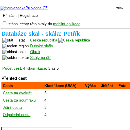
Menu
Přihlásit
|
Registrace
stáhni cesty této skály do
mobilní aplikace
Databáze skal - skála: Petřík
stát
Česká republika
region
Dubské skály
oblast
Obrok
sektor
Skály na číři
Počet cest:
4
Klasifikace:
3 až 5
Přehled cest
Cesta
Klasifikace (UIAA)
Výška
Jištění
Foto
Cesta na dvakrát
5
Cesta za soumraku
4
Jitřní cesta
3
Odpolední cesta
4