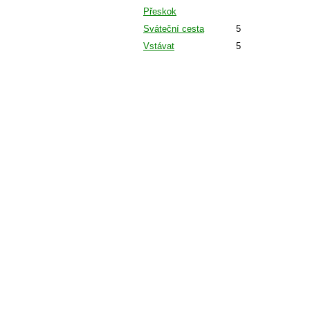
Přeskok
Sváteční cesta
5
Vstávat
5