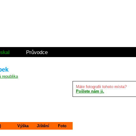
skal
Průvodce
bek
Máte fotografii tohoto místa?
Pošlete nám ji.
)
Výška
Jištění
Foto