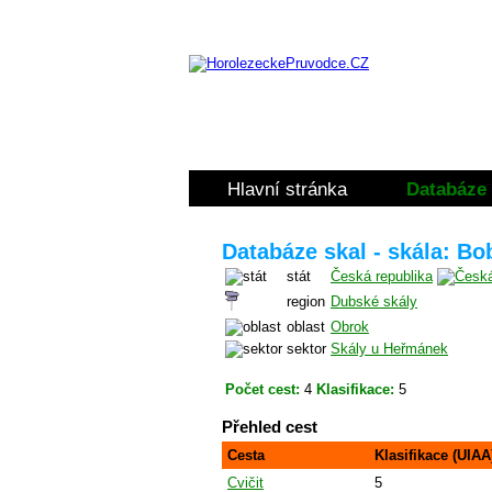
Hlavní stránka
Databáze 
Databáze skal - skála: Bo
stát
Česká republika
region
Dubské skály
oblast
Obrok
sektor
Skály u Heřmánek
Počet cest:
4
Klasifikace:
5
Přehled cest
Cesta
Klasifikace (UIAA
Cvičit
5