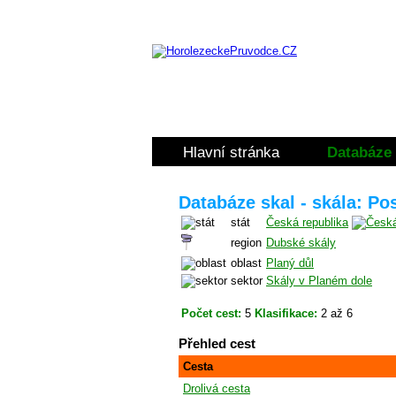
Hlavní stránka
Databáze 
Databáze skal - skála: Po
stát
Česká republika
region
Dubské skály
oblast
Planý důl
sektor
Skály v Planém dole
Počet cest:
5
Klasifikace:
2 až 6
Přehled cest
Cesta
Drolivá cesta