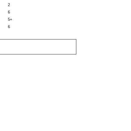
2
6
5+
6