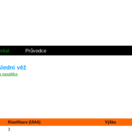
skal
Průvodce
slední věž
Klasifikace (UIAA)
Výška
3