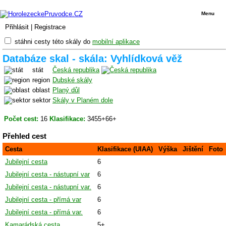
Menu
Přihlásit
|
Registrace
stáhni cesty této skály do
mobilní aplikace
Databáze skal - skála: Vyhlídková věž
stát
Česká republika
region
Dubské skály
oblast
Planý důl
sektor
Skály v Planém dole
Počet cest:
16
Klasifikace:
3455+66+
Přehled cest
Cesta
Klasifikace (UIAA)
Výška
Jištění
Foto
Jubilejní cesta
6
Jubilejní cesta - nástupní var
6
Jubilejní cesta - nástupní var.
6
Jubilejní cesta - přímá var
6
Jubilejní cesta - přímá var.
6
Kamarádská cesta
5+