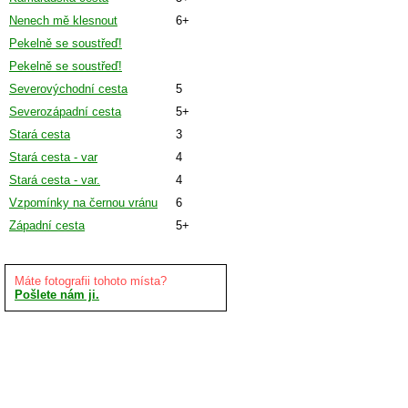
Nenech mě klesnout
6+
Pekelně se soustřeď!
Pekelně se soustřeď!
Severovýchodní cesta
5
Severozápadní cesta
5+
Stará cesta
3
Stará cesta - var
4
Stará cesta - var.
4
Vzpomínky na černou vránu
6
Západní cesta
5+
Máte fotografii tohoto místa?
Pošlete nám ji.