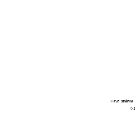
Hlavní stránka
© 2