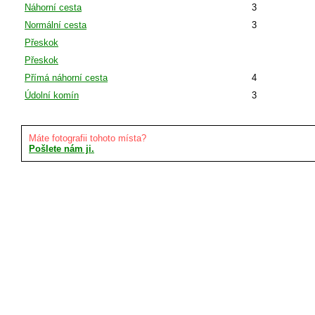
Náhorní cesta
3
Normální cesta
3
Přeskok
Přeskok
Přímá náhorní cesta
4
Údolní komín
3
Máte fotografii tohoto místa?
Pošlete nám ji.