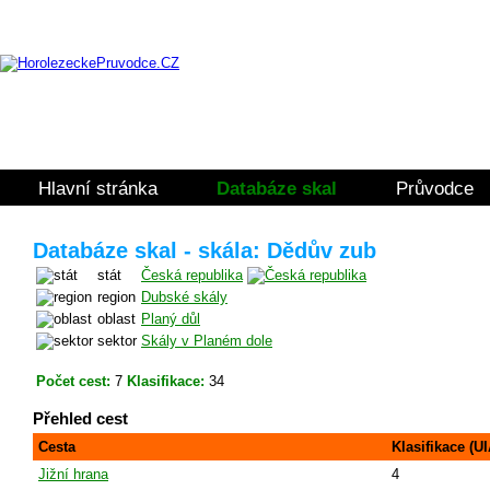
Hlavní stránka
Databáze skal
Průvodce
Databáze skal - skála: Dědův zub
stát
Česká republika
region
Dubské skály
oblast
Planý důl
sektor
Skály v Planém dole
Počet cest:
7
Klasifikace:
34
Přehled cest
Cesta
Klasifikace (U
Jižní hrana
4